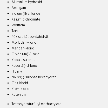
Alumínium hydroxid
Amalgam
Indium (III) chloride
Kálium dichromate
Wolfram
Tantal
Réz szulfát pentahidrát
Molibdén-klorid
Mangán-klorid
Cirkónium(IV)-oxid
Kobalt-sulphat
Kobalt(II)-chlorid
Higany
Nikkel(II)-sulphat hexahydrat
Cink-klorid
Króm-klorid
Ruténium
Tetrahydrofurfuryl methacrylate