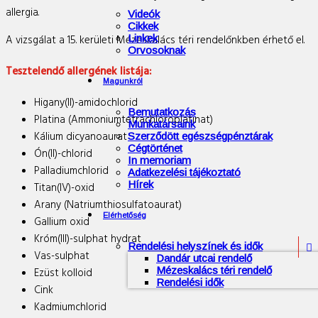
allergia.
Videók
Cikkek
A vizsgálat a 15. kerületi Mézeskalács téri rendelőnkben érhető el.
Linkek
Orvosoknak
Tesztelendő allergének listája:
Magunkról
Higany(II)-amidochlorid
Bemutatkozás
Platina (Ammoniumtetrachloroplatinat)
Munkatársaink
Kálium dicyanoaurat
Szerződött egészségpénztárak
Cégtörténet
Ón(II)-chlorid
In memoriam
Palladiumchlorid
Adatkezelési tájékoztató
Hírek
Titan(IV)-oxid
Arany (Natriumthiosulfatoaurat)
Elérhetőség
Gallium oxid
Króm(III)-sulphat hydrat
Rendelési helyszínek és idők

Vas-sulphat
Dandár utcai rendelő
Mézeskalács téri rendelő
Ezüst kolloid
Rendelési idők
Cink
Kadmiumchlorid