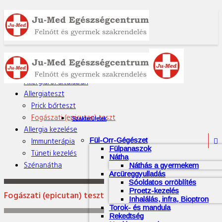
Allergológia
Allergiáról általában
Allergiateszt
Prick bőrteszt
Fogászati (epicutan) teszt
Szakterületek
Allergia kezelése
Immunterápia
Fül-Orr-Gégészet

Fülpanaszok
Tüneti kezelés
Nátha
Szénanátha
Náthás a gyermekem
Arcüreggyulladás
Sóoldatos orröblítés
Proetz-kezelés
Fogászati (epicutan) teszt
Inhalálás, infra, Bioptron
Torok- és mandula
Rekedtség