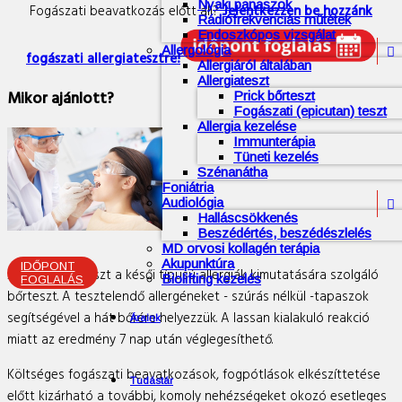
Nyaki panaszok
Fogászati beavatkozás előtt áll?
Jelentkezzen be hozzánk
Rádiófrekvenciás műtétek
Endoszkópos vizsgálat
Allergológia

fogászati allergiatesztre!
Allergiáról általában
Allergiateszt
Mikor ajánlott?
Prick bőrteszt
Fogászati (epicutan) teszt
Allergia kezelése
Immunterápia
Tüneti kezelés
Szénanátha
Foniátria
Audiológia

Halláscsökkenés
Beszédértés, beszédészlelés
MD orvosi kollagén terápia
Akupunktúra
IDŐPONT
Az epicutan teszt a késői típusú allergiák kimutatására szolgáló
Biolifting kezelés
FOGLALÁS
bőrteszt. A tesztelendő allergéneket - szúrás nélkül -tapaszok
segítségével a hát bőrére helyezzük. A lassan kialakuló reakció
Áraink
miatt az eredmény 7 nap után véglegesíthető.
Költséges fogászati beavatkozások, fogpótlások elkészíttetése
Tudástár
előtt kizárható a további, komoly nehézségeket okozó esetleges