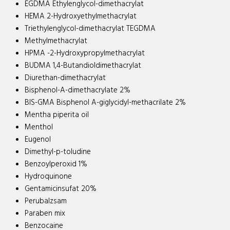
EGDMA Ethylenglycol-dimethacrylat
HEMA 2-Hydroxyethylmethacrylat
Triethylenglycol-dimethacrylat TEGDMA
Methylmethacrylat
HPMA -2-Hydroxypropylmethacrylat
BUDMA 1,4-Butandioldimethacrylat
Diurethan-dimethacrylat
Bisphenol-A-dimethacrylate 2%
BIS-GMA Bisphenol A-giglycidyl-methacrilate 2%
Mentha piperita oil
Menthol
Eugenol
Dimethyl-p-toludine
Benzoylperoxid 1%
Hydroquinone
Gentamicinsufat 20%
Perubalzsam
Paraben mix
Benzocaine