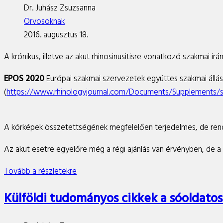
Dr. Juhász Zsuzsanna
Orvosoknak
2016. augusztus 18.
A krónikus, illetve az akut rhinosinusitisre vonatkozó szakmai ir
EPOS 2020
Európai szakmai szervezetek együttes szakmai állásfo
(
https://www.rhinologyjournal.com/Documents/Supplements/
A kórképek összetettségének megfelelően terjedelmes, de rend
Az akut esetre egyelőre még a régi ajánlás van érvényben, de a
Tovább a részletekre
Külföldi tudományos cikkek a sóoldatos 