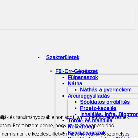
Szakterületek
Fül-Orr-Gégészet
Fülpanaszok
Nátha
Náthás a gyermekem
Arcüreggyulladás
Sóoldatos orröblítés
Proetz-kezelés
Inhalálás, infra, Bioptro
lálják és tanulmányozzák e honlapot, amit megtiszteltetésnek
Torok- és mandula
odtam. Ezért bízom benne, hogy az itt és a kapcsolódó
Rekedtség
Nyaki panaszok
án nem ismerik e kezelést, illetve nincsenek ezirányú személyes