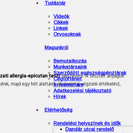
Tudástár
Videók
Cikkek
Linkek
Orvosoknak
Magunkról
Bemutatkozás
Munkatársaink
Szerződött egészségpénztárak
zati allergia-epicutan teszt
végzésére. A tesztelt anyagok
Cégtörténet
énik, majd egy hét alatt két alkalommal végzünk értékelést,
In memoriam
Adatkezelési tájékoztató
Hírek
Elérhetőség
Rendelési helyszínek és idők
Dandár utcai rendelő