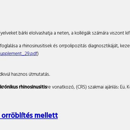
ányelveket bárki elolvashatja a neten, a kollégák számára viszont k
glalása a rhinosinusitisek és orrpolipozitás diagnosztikáját, kezel
supplement_29.pdf
)
kivül hasznos útmutatás.
krónikus rhinosinusitis
re vonatkozó, (CRS) szakmai ajánlás: Eü. Kö
orröblítés mellett