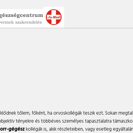
eklődnek tőlem, főként, ha orvoskollégák teszik ezt. Sokan megta
, objektív tényekre és többéves személyes tapasztalatra támaszk
-orr-gégész
kollégák is, akik részleteiben, vagy esetleg egyáltal