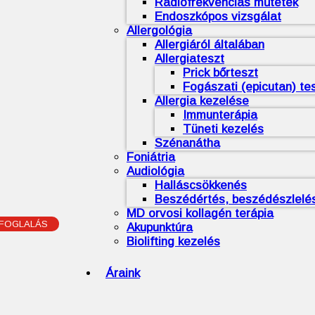
Rádiófrekvenciás műtétek
Endoszkópos vizsgálat
Allergológia
Allergiáról általában
Allergiateszt
Prick bőrteszt
Fogászati (epicutan) te
Allergia kezelése
Immunterápia
Tüneti kezelés
Szénanátha
Foniátria
Audiológia
Halláscsökkenés
Beszédértés, beszédészlelé
MD orvosi kollagén terápia
FOGLALÁS
Akupunktúra
Biolifting kezelés
Áraink