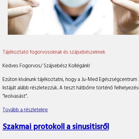
Tájékoztató fogorvosoknak és szájsebészeknek
Kedves Fogorvos/ Szájsebész Kollégánk!
Ezúton kívánunk tájékoztatni, hogy a Ju-Med Egészségcentrum X
listáját alább részletezzük. A teszt hátbőrre történő felhelyez
”leolvasást”.
Tovább a részletekre
Szakmai protokoll a sinusitisről