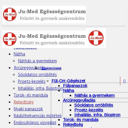
Fül-orr-gégészet
Fülpanaszok
Nátha
Náthás a gyermekem
Arcüreggyulladás
Szakterületek
Sóoldatos orröblítés
Proetz-kezelés
Fül-Orr-Gégészet

Fülpanaszok
Inhalálás, infra, Bioptron
Nátha
Torok- és mandula
Náthás a gyermekem
Arcüreggyulladás
Rekedtség
Sóoldatos orröblítés
Nyaki panaszok
Proetz-kezelés
Inhalálás, infra, Bioptron
Rádiófrekvenciás műtétek
Torok- és mandula
Endoszkópos vizsgálat
Rekedtség