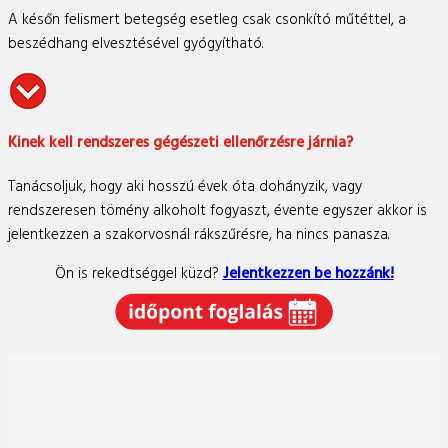
A későn felismert betegség esetleg csak csonkító műtéttel, a
beszédhang elvesztésével gyógyítható.
Kinek kell rendszeres gégészeti ellenőrzésre járnia?
Tanácsoljuk, hogy aki hosszú évek óta dohányzik, vagy
rendszeresen tömény alkoholt fogyaszt, évente egyszer akkor is
jelentkezzen a szakorvosnál rákszűrésre, ha nincs panasza.
Ön is rekedtséggel küzd?
Jelentkezzen be hozzánk!