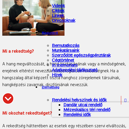
Videók
Cikkek
Linkek
Orvosoknak
Magunkról
Bemutatkozás
Munkatársaink
Mi a rekedtség?
Szerződött egészségpénztárak
Cégtörténet
A hang megváltozását, a hang tisztaságának vagy a minőségének,
In memoriam
Adatkezelési tájékoztató
erejének eltérést nevezzük összefoglalóan rekedtségnek. Ha a
Hírek
hangszalag által képzett tiszta hanghoz zörejelemek társulnak,
hangképzési zavarnak, diszfóniának nevezzük.
Elérhetőség
Rendelési helyszínek és idők

Dandár utcai rendelő
Mézeskalács téri rendelő
Mi okozhat rekedtséget?
Rendelési idők
A rekedtség hátterében az esetek egy részében szervi elváltozás,