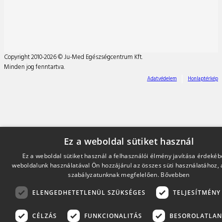
Copyright 2010-2026 © Ju-Med Egészségcentrum Kft.
Minden jog fenntartva.
Adatvédelem
Honlaptérkép
Ez a weboldal sütiket használ
Ez a weboldal sütiket használ a felhasználói élmény javítása érdekéb
weboldalunk használatával Ön hozzájárul az összes süti használatához, 
szabályzatunknak megfelelően.
Bővebben
ELENGEDHETETLENÜL SZÜKSÉGES
TELJESÍTMÉNY
CÉLZÁS
FUNKCIONALITÁS
BESOROLATLAN