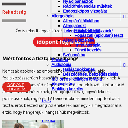
Nyaki panaszok
Rádiófrekvenciás műtétek
Rekedtség
Endoszkópos vizsgálat
Allergológia

Allergiáról általában
Allergiateszt
Ön is rekedtséggel küzd?
Jelentkezzen be hozzánk!
Prick bőrteszt
Fogászati (epicutan) teszt
Allergia kezelése
Immunterápia
Tüneti kezelés
Szénanátha
Miért fontos a tiszta beszédhang?
Foniátria
Audiológia

Halláscsökkenés
Nemcsak azoknak az embereknek lényeges a hang, akik
Beszédértés, beszédészlelés
foglalkozásszerűen használják hangjukat, hanem mindenkinek. A
MD orvosi kollagén terápia
Akupunktúra
rekedtes, halk beszéd megnehezíti az emberek közötti információ
IDŐPONT
Biolifting kezelés
FOGLALÁS
átadását. A színészeknek, pedagógusoknak, ügyvédeknek,
politikusoknak, rádió és TV bemondóknak minden nap fontos a
Áraink
tiszta, erős beszédhang. Az énekesek már egy kis megfázásnál is
érzik, hogy hangerejük, hangszínük megváltozik.
Tudástár