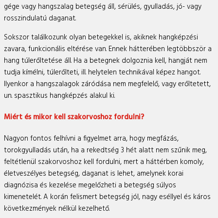
gége vagy hangszalag betegség áll, sérülés, gyulladás, jó- vagy
rosszindulatú daganat.
Sokszor találkozunk olyan betegekkel is, akiknek hangképzési
zavara, funkcionális eltérése van. Ennek hátterében legtöbbször a
hang túlerőltetése áll. Ha a betegnek dolgoznia kell, hangját nem
tudja kímélni, túlerőlteti, ill. helytelen technikával képez hangot.
Ilyenkor a hangszalagok záródása nem megfelelő, vagy erőltetett,
un. spasztikus hangképzés alakul ki.
Miért és mikor kell szakorvoshoz fordulni?
Nagyon fontos felhívni a figyelmet arra, hogy megfázás,
torokgyulladás után, ha a rekedtség 3 hét alatt nem szűnik meg,
feltétlenül szakorvoshoz kell fordulni, mert a háttérben komoly,
életveszélyes betegség, daganat is lehet, amelynek korai
diagnózisa és kezelése megelőzheti a betegség súlyos
kimenetelét. A korán felismert betegség jól, nagy eséllyel és káros
következmények nélkül kezelhető.