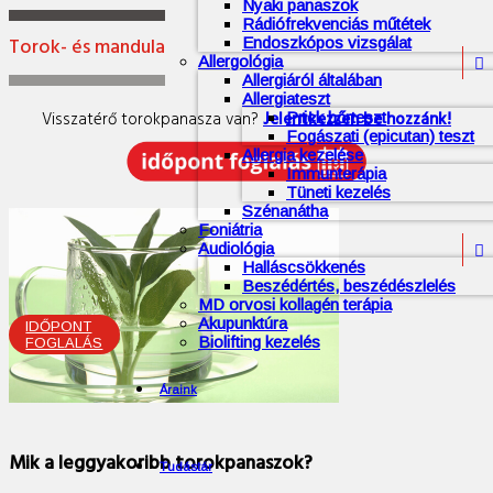
Nyaki panaszok
Rádiófrekvenciás műtétek
Torok- és mandula
Endoszkópos vizsgálat
Allergológia

Allergiáról általában
Allergiateszt
Visszatérő torokpanasza van?
Jelentkezzen be hozzánk!
Prick bőrteszt
Fogászati (epicutan) teszt
Allergia kezelése
Immunterápia
Tüneti kezelés
Szénanátha
Foniátria
Audiológia

Halláscsökkenés
Beszédértés, beszédészlelés
MD orvosi kollagén terápia
Akupunktúra
IDŐPONT
Biolifting kezelés
FOGLALÁS
Áraink
Mik a leggyakoribb torokpanaszok?
Tudástár