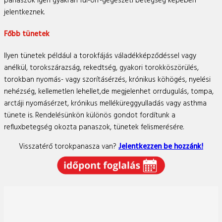
panaszok igen gyakran fül-orr-gégészeti betegség képében
jelentkeznek.
Főbb tünetek
Ilyen tünetek például a torokfájás váladékképződéssel vagy
anélkül, torokszárazság, rekedtség, gyakori torokköszörülés,
torokban nyomás- vagy szorításérzés, krónikus köhögés, nyelési
nehézség, kellemetlen lehellet,de megjelenhet orrdugulás, tompa,
arctáji nyomásérzet, krónikus melléküreggyulladás vagy asthma
tünete is. Rendelésünkön különös gondot fordítunk a
refluxbetegség okozta panaszok, tünetek felismerésére.
Visszatérő torokpanasza van?
Jelentkezzen be hozzánk!