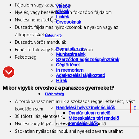
Fájdalom vagy kaparó érzés
Videók
Cikkek
Nyelés, vagy beszéd közben fokozódó fájdalom
Linkek
Nyelési nehezítettség
Orvosoknak
Duzzadt, fájdalmas nyirokcsomók a nyakon vagy az
állkapocs tájékán
Magunkról
Duzzadt, vörös mandulák
Fehér foltok vagy genny a mandulákon
Bemutatkozás
Munkatársaink
Rekedtség
Szerződött egészségpénztárak
Cégtörténet
In memoriam
Adatkezelési tájékoztató
Hírek
Mikor vigyük orvoshoz a panaszos gyermeket?
Elérhetőség
A torokpanasz nem múlik a szokásos reggeli étkezést, ivást
Rendelési helyszínek és idők
követően sem

Dandár utcai rendelő
38 fölötti láz jelentkezik
Mézeskalács téri rendelő
Nyelési vagy légzési nehezítettség észlelhető
Rendelési idők
Szokatlan nyáladzás indul, ami nyelési zavarra utalhat