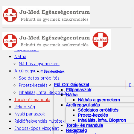
Fül-orr-gégészet
Fülpanaszok
Nátha
Náthás a gyermekem
Arcüreggyulladás
Szakterületek
Sóoldatos orröblítés
Proetz-kezelés
Fül-Orr-Gégészet

Fülpanaszok
Inhalálás, infra, Bioptron
Nátha
Torok- és mandula
Náthás a gyermekem
Arcüreggyulladás
Rekedtség
Sóoldatos orröblítés
Nyaki panaszok
Proetz-kezelés
Inhalálás, infra, Bioptron
Rádiófrekvenciás műtétek
Torok- és mandula
Endoszkópos vizsgálat
Rekedtség