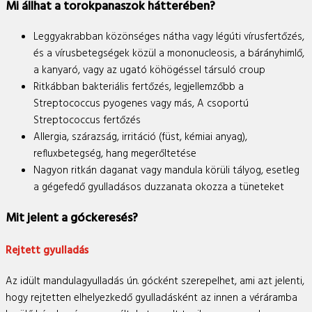
Mi állhat a torokpanaszok hátterében?
Leggyakrabban közönséges nátha vagy légúti vírusfertőzés,
és a vírusbetegségek közül a mononucleosis, a bárányhimlő,
a kanyaró, vagy az ugató köhögéssel társuló croup
Ritkábban bakteriális fertőzés, legjellemzőbb a
Streptococcus pyogenes vagy más, A csoportú
Streptococcus fertőzés
Allergia, szárazság, irritáció (füst, kémiai anyag),
refluxbetegség, hang megerőltetése
Nagyon ritkán daganat vagy mandula körüli tályog, esetleg
a gégefedő gyulladásos duzzanata okozza a tüneteket
Mit jelent a góckeresés?
Rejtett gyulladás
Az idült mandulagyulladás ún. gócként szerepelhet, ami azt jelenti,
hogy rejtetten elhelyezkedő gyulladásként az innen a véráramba