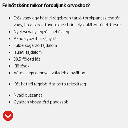
Felnőttként mikor forduljunk orvoshoz?
Erős vagy egy hétnél régebben tartó torokpanasz esetén,
vagy, ha a torok tünetekhez bármelyik alábbi tünet társul:
Nyelési vagy légzési nehézség
Akadályozott szájnyitás
Fülbe sugárzó fájdalom
Izületi fájdalom
38,5 fölötti láz
Kiütések
Véres vagy gennyes váladék a nyálban
Két hétnél régebb óta tartó rekedtség
Nyaki duzzanat
Gyakran visszatérő panaszok