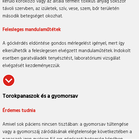
kerülő kórokozó vagy az általa termelt toxikus anyag sokszor
távoli szervben, az izületek, szív, vese, szem, bőr területén
második betegséget okozhat.
Felesleges mandulaműtétek
A góckérdés eldöntése gondos mérlegelést igényel, mert így
elkerülhetők a feleslegesen elvégzett mandulaműtétek. Indokolt
esetben garatváladék tenyésztést, laboratóriumi vizsgálat
elvégzését kezdeményezzük.
Torokpanaszok és a gyomorsav
Érdemes tudnia
Amivel sok páciens nincsen tisztában: a gyomorsav túltengése
vagy a gyomorszáj záródásának elégtelensége következtében a