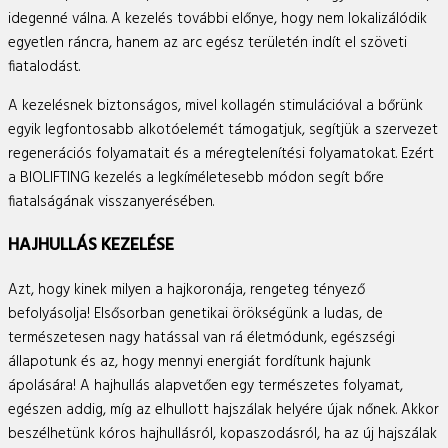
idegenné válna. A kezelés további előnye, hogy nem lokalizálódik
egyetlen ráncra, hanem az arc egész területén indít el szöveti
fiatalodást.
A kezelésnek biztonságos, mivel kollagén stimulációval a bőrünk
egyik legfontosabb alkotóelemét támogatjuk, segítjük a szervezet
regenerációs folyamatait és a méregtelenítési folyamatokat. Ezért
a BIOLIFTING kezelés a legkíméletesebb módon segít bőre
fiatalságának visszanyerésében.
HAJHULLÁS KEZELÉSE
Azt, hogy kinek milyen a hajkoronája, rengeteg tényező
befolyásolja! Elsősorban genetikai örökségünk a ludas, de
természetesen nagy hatással van rá életmódunk, egészségi
állapotunk és az, hogy mennyi energiát fordítunk hajunk
ápolására! A hajhullás alapvetően egy természetes folyamat,
egészen addig, míg az elhullott hajszálak helyére újak nőnek. Akkor
beszélhetünk kóros hajhullásról, kopaszodásról, ha az új hajszálak