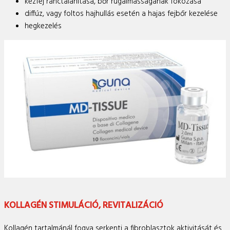
kézfej ránctalanítása, bőr rugalmasságának fokozása
diffúz, vagy foltos hajhullás esetén a hajas fejbőr kezelése
hegkezelés
KOLLAGÉN STIMULÁCIÓ, REVITALIZÁCIÓ
Kollagén tartalmánál fogva serkenti a fibroblasztok aktivitását és