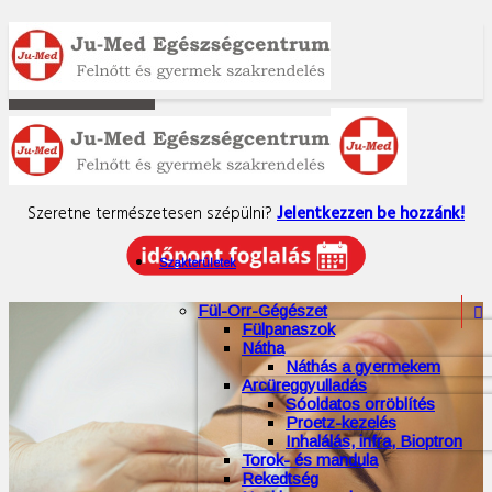
Biolifting kezelés
Szeretne természetesen szépülni?
Jelentkezzen be hozzánk!
Szakterületek
Fül-Orr-Gégészet

Fülpanaszok
Nátha
Náthás a gyermekem
Arcüreggyulladás
Sóoldatos orröblítés
Proetz-kezelés
Inhalálás, infra, Bioptron
Torok- és mandula
Rekedtség