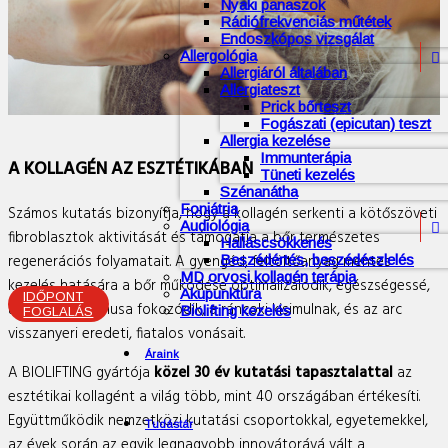
Nyaki panaszok
Rádiófrekvenciás műtétek
Endoszkópos vizsgálat
Allergológia

Allergiáról általában
Allergiateszt
Prick bőrteszt
Fogászati (epicutan) teszt
Allergia kezelése
Immunterápia
A KOLLAGÉN AZ ESZTÉTIKÁBAN
Tüneti kezelés
Szénanátha
Foniátria
Számos kutatás bizonyítja, hogy a kollagén serkenti a kötőszöveti
Audiológia

fibroblasztok aktivitását és támogatja a bőr természetes
Halláscsökkenés
regenerációs folyamatait. A gyengéd, feltöltőanyag mentes
Beszédértés, beszédészlelés
MD orvosi kollagén terápia
kezelés hatására a bőr működése optimalizálódik, egészségessé,
Akupunktúra
IDŐPONT
üdévé válik, tónusa fokozódik, a ráncoki kisimulnak, és az arc
Biolifting kezelés
FOGLALÁS
visszanyeri eredeti, fiatalos vonásait.
Áraink
A BIOLIFTING gyártója
közel 30 év kutatási tapasztalattal
az
esztétikai kollagént a világ több, mint 40 országában értékesíti.
Együttműködik nemzetközi kutatási csoportokkal, egyetemekkel,
Tudástár
az évek során az egyik legnagyobb innovátorává vált a