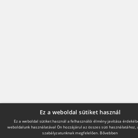
Ez a weboldal sütiket használ
Ez a weboldal sütiket használ a felhasználói élmény javítása érdekéb
weboldalunk használatával Ön hozzájárul az összes süti használatához, 
szabályzatunknak megfelelően.
Bővebben