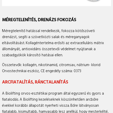
MÉREGTELENÍTÉS, DRENÁZS FOKOZÁS
Méregtelenítő hatással rendelkezik, fokozza kötőszöveti
drenázst, segíti a szövetközti salak és méreganyagok
eltávolításást. Kollagéntertelma erősíti az extracelluláris mátrix
állományát, antioxidáns összetevői védelmet nyújtanak a
szabadgyökök károsító hatásai ellen.
Összetevők: kollagén, nikotinamid, citromsav, nátrium- klorid
Orvostechnikai eszköz, CE engedély száma: 0373
ARCFIATALÍTÁS, RÁNCTALANÍTÁS
A Biolifting orvos-esztétikai program által egyszerű és gyors a
fiatalodás. A Biolifting kezeléseknek köszönhetően arcbőre
évekkel korábbi állapotát nyerheti vissza. Bőre látványosan
fiatalabb, kisimultabb, hamvasabb lesz anélkül, hogy mesterkélté,