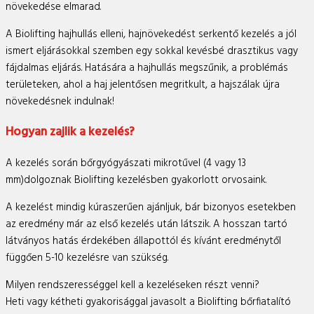
növekedése elmarad.
A Biolifting hajhullás elleni, hajnövekedést serkentő kezelés a jól
ismert eljárásokkal szemben egy sokkal kevésbé drasztikus vagy
fájdalmas eljárás. Hatására a hajhullás megszűnik, a problémás
területeken, ahol a haj jelentősen megritkult, a hajszálak újra
növekedésnek indulnak!
Hogyan zajlik a kezelés?
A kezelés során bőrgyógyászati mikrotűvel (4 vagy 13
mm)dolgoznak Biolifting kezelésben gyakorlott orvosaink.
A kezelést mindig kúraszerűen ajánljuk, bár bizonyos esetekben
az eredmény már az első kezelés után látszik. A hosszan tartó
látványos hatás érdekében állapottól és kívánt eredménytől
függően 5-10 kezelésre van szükség.
Milyen rendszerességgel kell a kezeléseken részt venni?
Heti vagy kétheti gyakorisággal javasolt a Biolifting bőrfiatalító