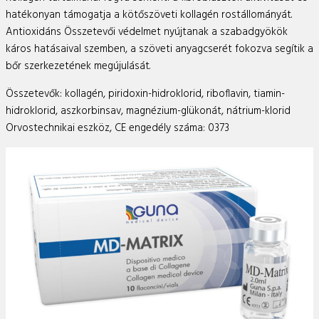
hatékonyan támogatja a kötőszöveti kollagén rostállományát.
Antioxidáns Összetevői védelmet nyújtanak a szabadgyökök
káros hatásaival szemben, a szöveti anyagcserét fokozva segítik a
bőr szerkezetének megújulását.
Összetevők: kollagén, piridoxin-hidroklorid, riboflavin, tiamin-
hidroklorid, aszkorbinsav, magnézium-glükonát, nátrium-klorid
Orvostechnikai eszköz, CE engedély száma: 0373