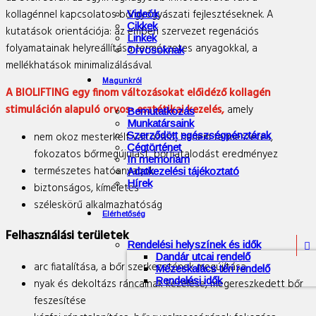
kollagénnel kapcsolatos bőrgyógyászati fejlesztéseknek. A
Videók
Cikkek
kutatások orientációja: az emberi szervezet regenációs
Linkek
folyamatainak helyreállítása természetes anyagokkal, a
Orvosoknak
mellékhatások minimalizálásával.
Magunkról
A BIOLIFTING egy finom változásokat előidéző kollagén
stimuláción alapuló orvos- esztétikai kezelés,
amely
Bemutatkozás
Munkatársaink
nem okoz mesterkélt változást, hanem természetes,
Szerződött egészségpénztárak
Cégtörténet
fokozatos bőrmegújulást, bőrfiatalodást eredményez
In memoriam
természetes hatóanyagok
Adatkezelési tájékoztató
Hírek
biztonságos, kíméletes
széleskörű alkalmazhatóság
Elérhetőség
Felhasználási területek
Rendelési helyszínek és idők

Dandár utcai rendelő
arc fiatalítása, a bőr szerkezetének megújítása
Mézeskalács téri rendelő
Rendelési idők
nyak és dekoltázs ráncainak kezelése, megereszkedett bőr
feszesítése